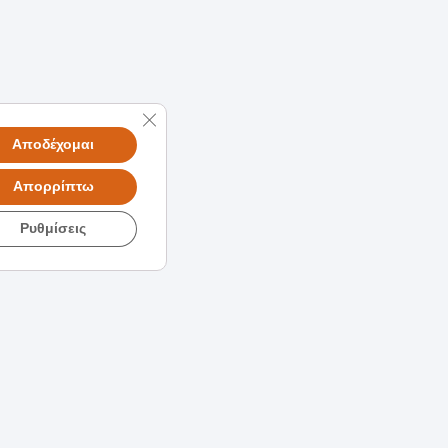
Κλείσιμο του Cookie banner για το GDPR
Αποδέχομαι
Απορρίπτω
Ρυθμίσεις
Συνεργάτες