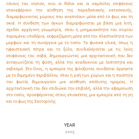
τόνους του νησιού, ενώ οι θόλοι και οι καμπύλες επιφάνειες
επαναφέρουν την αίσθηση της παραδοσιακής κατασκευής,
διαμορφώνοντας χώρους που αναπνέουν μέσα από το φως και τη
σκιά. Η σύνθεση των όγκων διαμορφώνεται με βάση μια λιτή,
σχεδόν αρχέγονη γεωμετρία, όπου η μνημειακότητα του κτιρίου
παραμένει υποδόρια, εκφραζόμενη μέσα από την πλαστικότητα των
μορφών και τη συνέργεια με το τοπίο. Τα φυσικά υλικά, όπως η
ηφαιστειακή πέτρα και το ξύλο, συνδιαλέγονται με τις λείες
επιφάνειες του σοβά, δημιουργώντας μια αρχιτεκτονική που δεν
ανταγωνίζεται τη φύση, αλλά την αναδεικνύει με λεπτότητα και
σεβασμό. Στο Όνος, η εμπειρία της φιλοξενίας συνδέεται άρρηκτα
με το δομημένο περιβάλλον, όπου η ροή των χώρων και η ποιότητα
του φωτός δημιουργούν μια αίσθηση απόλυτης ηρεμίας. Η
αρχιτεκτονική του δεν επιδιώκει την επιβολή, αλλά την αφομοίωση
στο τοπίο, προσφέροντας στους επισκέπτες μια εμπειρία από τη γη
και το φως της Σαντορίνης.
YEAR
2005