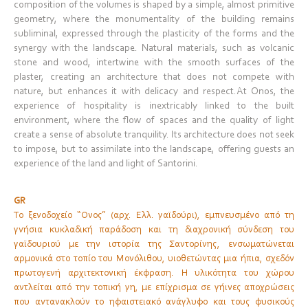
composition of the volumes is shaped by a simple, almost primitive
geometry, where the monumentality of the building remains
subliminal, expressed through the plasticity of the forms and the
synergy with the landscape. Natural materials, such as volcanic
stone and wood, intertwine with the smooth surfaces of the
plaster, creating an architecture that does not compete with
nature, but enhances it with delicacy and respect.At Onos, the
experience of hospitality is inextricably linked to the built
environment, where the flow of spaces and the quality of light
create a sense of absolute tranquility. Its architecture does not seek
to impose, but to assimilate into the landscape, offering guests an
experience of the land and light of Santorini.
GR
Το ξενοδοχείο “Όνος” (αρχ. Ελλ. γαϊδούρι), εμπνευσμένο από τη
γνήσια κυκλαδική παράδοση και τη διαχρονική σύνδεση του
γαϊδουριού με την ιστορία της Σαντορίνης, ενσωματώνεται
αρμονικά στο τοπίο του Μονόλιθου, υιοθετώντας μια ήπια, σχεδόν
πρωτογενή αρχιτεκτονική έκφραση. Η υλικότητα του χώρου
αντλείται από την τοπική γη, με επίχρισμα σε γήινες αποχρώσεις
που αντανακλούν το ηφαιστειακό ανάγλυφο και τους φυσικούς