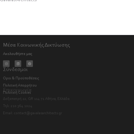
Gavalas Architects
Μέσα Κοινωνικής Δικτύωσης
Ακολουθήστε μας
Σύνδεσμοι
Όροι & Προϋποθέσεις
Πολιτική Απορρήτου
Πολιτική Cookies
Επικοινωνία
Δοξαπατρή 22, GR 114 71 Αθήνα, Ελλάδα
Τηλ: 210 364 1024