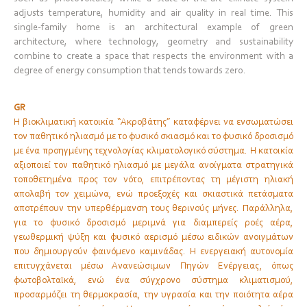
adjusts temperature, humidity and air quality in real time. This
single-family home is an architectural example of green
architecture, where technology, geometry and sustainability
combine to create a space that respects the environment with a
degree of energy consumption that tends towards zero.
GR
H βιοκλιματική κατοικία “Ακροβάτης” καταφέρνει να ενσωματώσει
τον παθητικό ηλιασμό με το φυσικό σκιασμό και το φυσικό δροσισμό
με ένα προηγμένης τεχνολογίας κλιματολογικό σύστημα. Η κατοικία
αξιοποιεί τον παθητικό ηλιασμό με μεγάλα ανοίγματα στρατηγικά
τοποθετημένα προς τον νότο, επιτρέποντας τη μέγιστη ηλιακή
απολαβή τον χειμώνα, ενώ προεξοχές και σκιαστικά πετάσματα
αποτρέπουν την υπερθέρμανση τους θερινούς μήνες. Παράλληλα,
για το φυσικό δροσισμό μεριμνά για διαμπερείς ροές αέρα,
γεωθερμική ψύξη και φυσικό αερισμό μέσω ειδικών ανοιγμάτων
που δημιουργούν φαινόμενο καμινάδας. Η ενεργειακή αυτονομία
επιτυγχάνεται μέσω Ανανεώσιμων Πηγών Ενέργειας, όπως
φωτοβολταϊκά, ενώ ένα σύγχρονο σύστημα κλιματισμού,
προσαρμόζει τη θερμοκρασία, την υγρασία και την ποιότητα αέρα